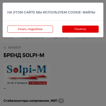
Вход
НА ЭТОМ САЙТЕ МЫ ИСПОЛЬЗУЕМ COOKIE-ФАЙЛЫ
Узнать подробнее
Понятно
КОТЛЫ
КОНДИЦИОНЕРЫ
РАДИАТОРЫ
ГАЗОВЫЕ КОЛОНКИ
КАТАЛОГ
БРЕНД SOLPI-M
-
Стабилизаторы напряжения, ИБП
76