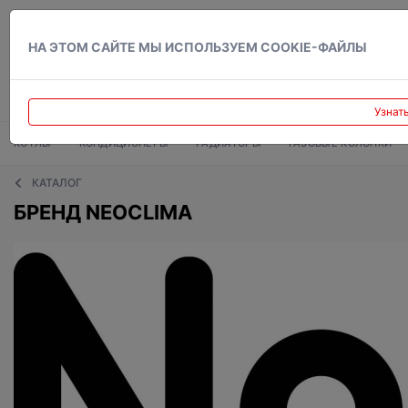
Вход
НА ЭТОМ САЙТЕ МЫ ИСПОЛЬЗУЕМ COOKIE-ФАЙЛЫ
Узнат
КОТЛЫ
КОНДИЦИОНЕРЫ
РАДИАТОРЫ
ГАЗОВЫЕ КОЛОНКИ
КАТАЛОГ
БРЕНД NEOCLIMA