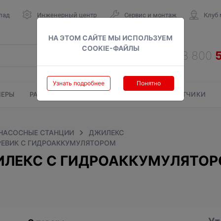
лад
Инженерный центр
Сервис и монтаж
Клуб
НА ЭТОМ САЙТЕ МЫ ИСПОЛЬЗУЕМ
COOKIE-ФАЙЛЫ
Узнать подробнее
Понятно
ЕРЫ
РАДИАТОРЫ
ГАЗОВЫЕ КОЛОНКИ
СЧЕТЧИКИ
НАСОСНЫЕ СТАНЦИИ
ДЖИЛЕКС
РЕВИК С ГИДРОАККУМУЛЯТОРОМ
ЛЕКС С ГИДРОАККУМУЛЯТОРО