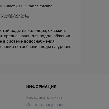
я
Vikhrevik-1.1_22-Nasos_avtomat
VIKHREVIK-40-4...
стой воды из колодцев, скважин,
т предназначен для водоснабжения
е в системе водоснабжения,
словия потребления воды на уровне
ИНФОРМАЦИЯ
Как сделать заказ?
Оплата и получение