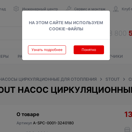
лад
Инженерный центр
Сервис и монтаж
Клуб
НА ЭТОМ САЙТЕ МЫ ИСПОЛЬЗУЕМ
COOKIE-ФАЙЛЫ
Узнать подробнее
Понятно
ЕРЫ
РАДИАТОРЫ
ГАЗОВЫЕ КОЛОНКИ
СЧЕТЧИКИ
НАСОСЫ ЦИРКУЛЯЦИОННЫЕ ДЛЯ ОТОПЛЕНИЯ
STOUT
С
TOUT НАСОС ЦИРКУЛЯЦИОННЫЙ
1
О товаре
Артикул
A-SPC-0001-3240180