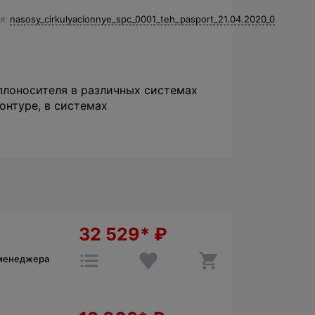
я
nasosy_cirkulyacionnye_spc_0001_teh_pasport_21.04.2020_0
плоносителя в различных системах
онтуре, в системах
32 529*
₽
 менеджера