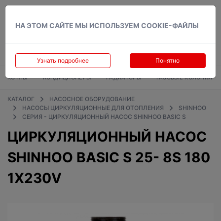
Вход
НА ЭТОМ САЙТЕ МЫ ИСПОЛЬЗУЕМ COOKIE-ФАЙЛЫ
Узнать подробнее
Понятно
КОТЛЫ
КОНДИЦИОНЕРЫ
РАДИАТОРЫ
ГАЗОВЫЕ КОЛОНКИ
КАТАЛОГ
НАСОСНОЕ ОБОРУДОВАНИЕ
НАСОСЫ ЦИРКУЛЯЦИОННЫЕ ДЛЯ ОТОПЛЕНИЯ
SHINHOO
СЕРИЯ - ЦИРКУЛЯЦИОННЫЙ НАСОС SHINHOO BASIC S
ЦИРКУЛЯЦИОННЫЙ НАСОС
SHINHOO BASIC S 25- 8S 180
1X230V