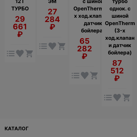
12Т
ЭМ
с шиной
турбо
ТУРБО
OpenTherm (3-
однок. с
27
х ход.клапан и
шиной
29
284
датчик
OpenTherm
661
₽
бойлера)
(3-х
₽
ход.клапан
65
и датчик
282
бойлера)
₽
87
512
₽
КАТАЛОГ