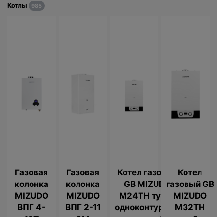
Котлы
985
Газовая
Газовая
Котел газовый
Котел
колонка
колонка
GB MIZUDO
газовый GB
MIZUDO
MIZUDO
M24TH турбо
MIZUDO
ВПГ 4-
ВПГ 2-11
одноконтурный
M32TH