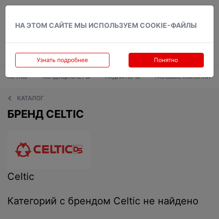
Вход
НА ЭТОМ САЙТЕ МЫ ИСПОЛЬЗУЕМ COOKIE-ФАЙЛЫ
Узнать подробнее
Понятно
КОТЛЫ
КОНДИЦИОНЕРЫ
РАДИАТОРЫ
ГАЗОВЫЕ КОЛОНКИ
КАТАЛОГ
БРЕНД CELTIС
Celtiс
Категорий с брендом Celtiс не найдено