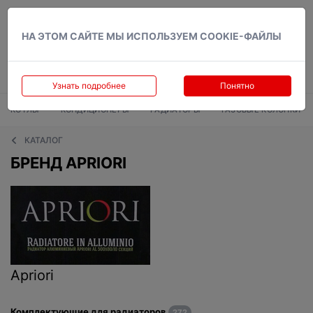
Вход
НА ЭТОМ САЙТЕ МЫ ИСПОЛЬЗУЕМ COOKIE-ФАЙЛЫ
Узнать подробнее
Понятно
КОТЛЫ
КОНДИЦИОНЕРЫ
РАДИАТОРЫ
ГАЗОВЫЕ КОЛОНКИ
КАТАЛОГ
БРЕНД APRIORI
Apriori
Комплектующие для радиаторов
272